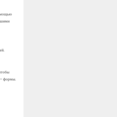
помощью
нашими
ей.
чтобы
 - формы.