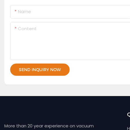
Name
Content
SEND INQUIRY NOW
Q
More than 20 year experience on vacuum