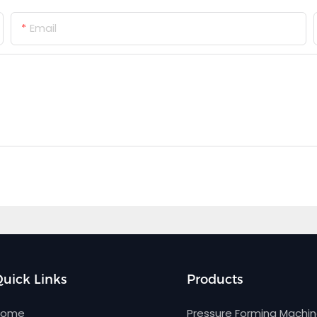
Email
uick Links
Products
Home
Pressure Forming Machi