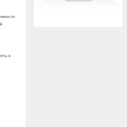
ожности
ый
нта, в