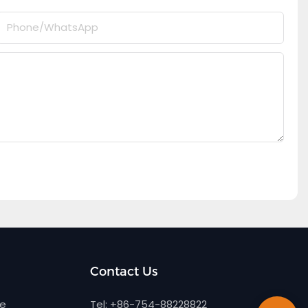
Phone/whatsApp
Contact Us
ne
Tel: +86-754-88228822